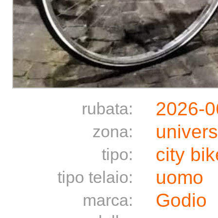
2026-0
rubata:
univers
zona:
city bik
tipo:
uomo
tipo telaio:
Godio
marca: