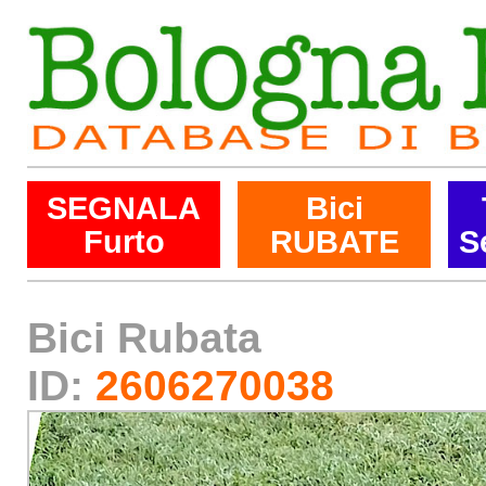
SEGNALA
Bici
Furto
RUBATE
S
Bici Rubata
ID:
2606270038