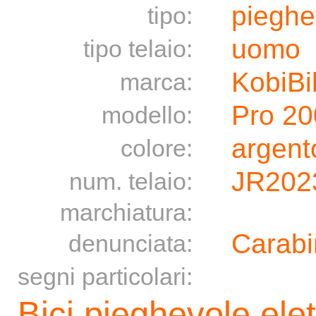
pieghe
tipo:
uomo
tipo telaio:
KobiBi
marca:
Pro 2
modello:
argento
colore:
JR202
num. telaio:
marchiatura:
Carabi
denunciata:
segni particolari:
Bici pieghevole elet