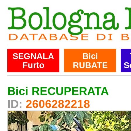
SEGNALA
Bici
Furto
RUBATE
S
Bici RECUPERATA
ID:
2606282218