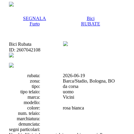
SEGNALA
Bici
Furto
RUBATE
Bici Rubata
ID:
2607042108
rubata:
2026-06-19
zona:
Barca/Stadio, Bologna, BO
tipo:
da corsa
tipo telaio:
uomo
marca:
Vicini
modello:
colore:
rosa bianca
num. telaio:
marchiatura:
denunciata:
segni particolari: