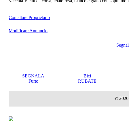
Vecchia Vicini da corsa, telaio rosa, bianco e giallo con sopra mo
Contattare Proprietario
Modificare Annuncio
Segnal
SEGNALA
Bici
Furto
RUBATE
© 2026