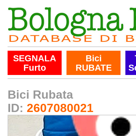
SEGNALA
Bici
Furto
RUBATE
S
Bici Rubata
ID:
2607080021