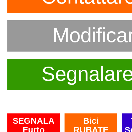
Modifica
Segnalar
SEGNALA
Bici
Furto
RUBATE
S