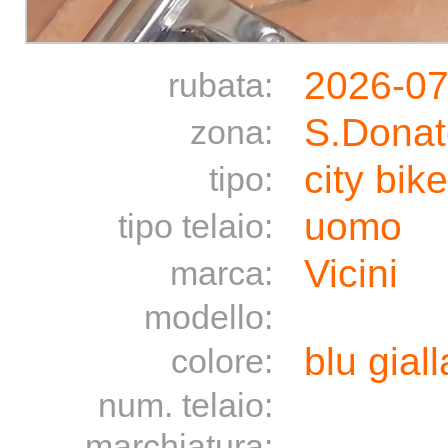
2026-07
rubata:
S.Donat
zona:
city bike
tipo:
uomo
tipo telaio:
Vicini
marca:
modello:
blu giall
colore:
num. telaio:
marchiatura: