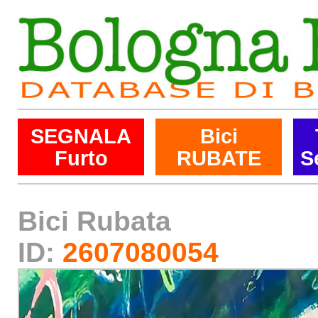
SEGNALA
Bici
Furto
RUBATE
S
Bici Rubata
ID:
2607080054