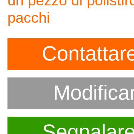
un pezzo di polistir
pacchi
Contattare
Modifica
Segnalar