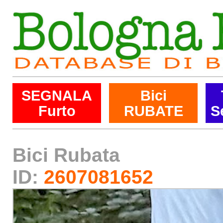
SEGNALA
Bici
Furto
RUBATE
S
Bici Rubata
ID:
2607081652