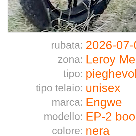
2026-07-
rubata:
Leroy Me
zona:
pieghevo
tipo:
unisex
tipo telaio:
Engwe
marca:
EP-2 boo
modello:
nera
colore: