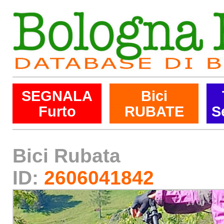
SEGNALA
Bici
Furto
RUBATE
S
Bici Rubata
ID:
2606041842