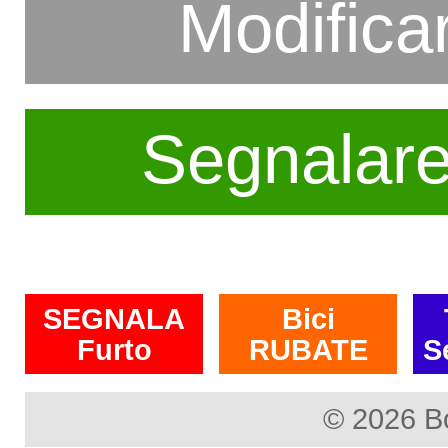
Modifica
Segnalar
SEGNALA
Bici
Furto
RUBATE
S
© 2026 B